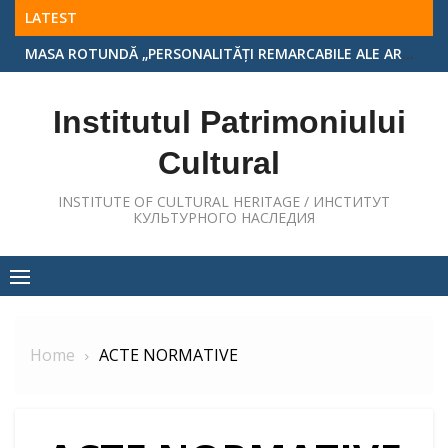
Skip
LATEST
to
MASA ROTUNDĂ „PERSONALITĂȚI REMARCABILE ALE ARHITECTURII ȘI ARTEI MONUMENTALE DIN REPUBLICA MOLDOVA”, EDIȚIA A II-A
content
Institutul Patrimoniului
Cultural
INSTITUTE OF CULTURAL HERITAGE / ИНСТИТУТ
КУЛЬТУРНОГО НАСЛЕДИЯ
Home
ACTE NORMATIVE