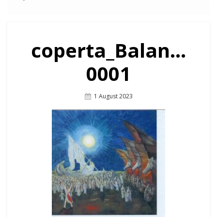
coperta_Balan…
0001
Posted
1 August 2023
On