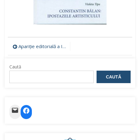
Navigare
Apariție editorială a IPC: Violeta Tipa. Constantin Bălan: ipostazele artisticului
în
Caută
articole
CAUTĂ
Mail
Facebook