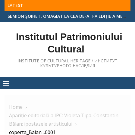
Skip
LATEST
to
MASA ROTUNDĂ „PERSONALITĂȚI REMARCABILE ALE ARHITECTURII ȘI ARTEI MONUMENTALE DIN REPUBLICA MOLDOVA”, EDIȚIA A II-A
content
Institutul Patrimoniului
Cultural
INSTITUTE OF CULTURAL HERITAGE / ИНСТИТУТ
КУЛЬТУРНОГО НАСЛЕДИЯ
Home
Apariție editorială a IPC: Violeta Tipa. Constantin
Bălan: ipostazele artisticului
coperta_Balan…0001