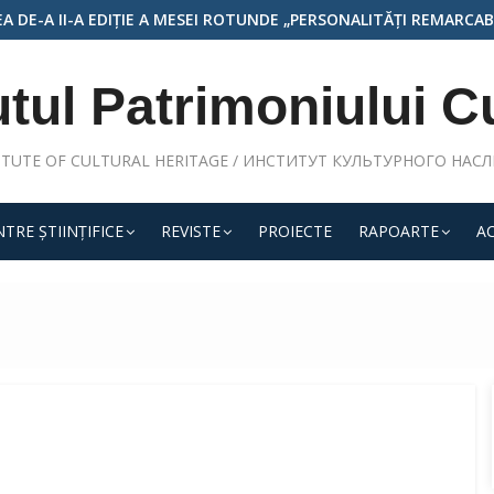
REMARCABILE ALE ARHITECTURII ȘI ARTEI MONUMENTALE DIN RE
utul Patrimoniului C
ITUTE OF CULTURAL HERITAGE / ИНСТИТУТ КУЛЬТУРНОГО НАС
TRE ŞTIINŢIFICE
REVISTE
PROIECTE
RAPOARTE
A