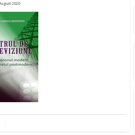
sted
August 2020
n