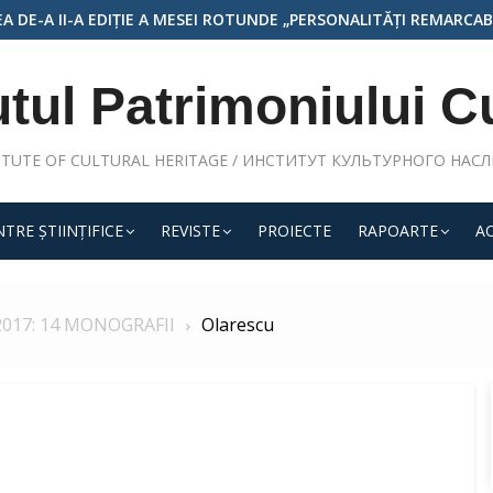
REMARCABILE ALE ARHITECTURII ȘI ARTEI MONUMENTALE DIN RE
utul Patrimoniului C
ITUTE OF CULTURAL HERITAGE / ИНСТИТУТ КУЛЬТУРНОГО НАС
TRE ŞTIINŢIFICE
REVISTE
PROIECTE
RAPOARTE
A
2017: 14 MONOGRAFII
Olarescu