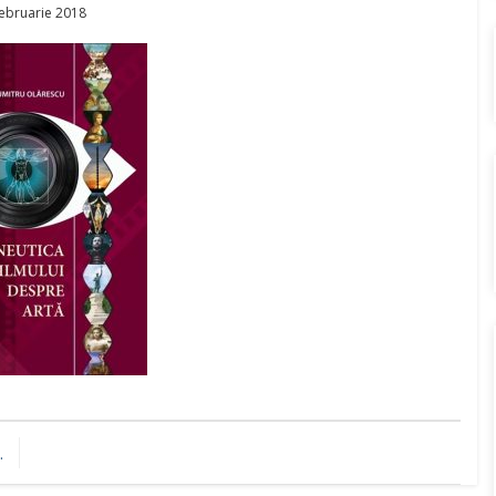
ted
ebruarie 2018