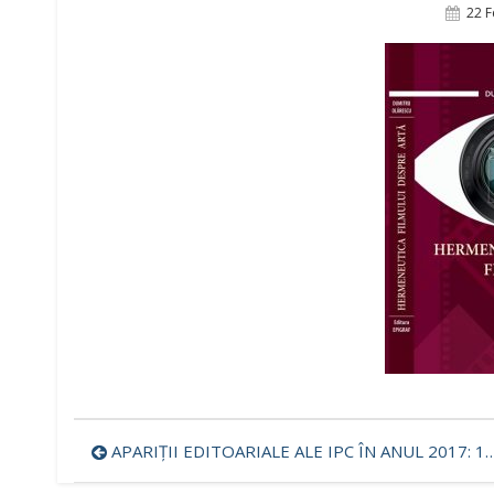
Pos
22 F
On
Navigare
APARIȚII EDITOARIALE ALE IPC ÎN ANUL 2017: 14 MONOGRAFII