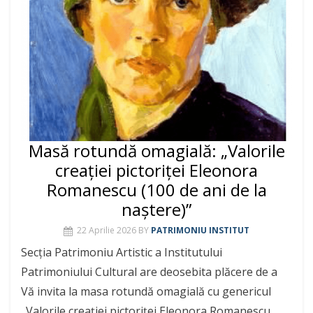
Masă rotundă omagială: „Valorile
creației pictoriței Eleonora
Romanescu (100 de ani de la
naștere)”
22 Aprilie 2026
BY
PATRIMONIU INSTITUT
Secția Patrimoniu Artistic a Institutului
Patrimoniului Cultural are deosebita plăcere de a
Vă invita la masa rotundă omagială cu genericul
„Valorile creației pictoriței Eleonora Romanescu