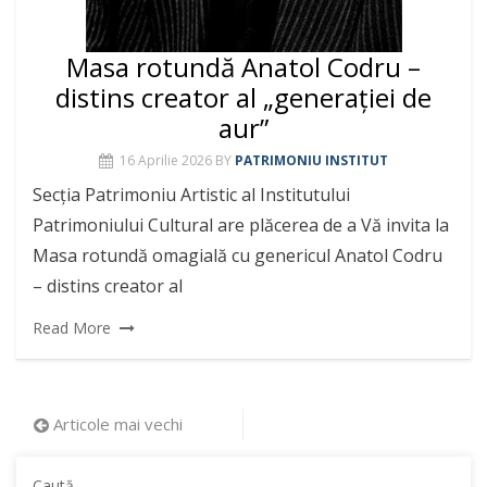
Masa rotundă Anatol Codru –
distins creator al „generației de
aur”
16 Aprilie 2026
BY
PATRIMONIU INSTITUT
Secția Patrimoniu Artistic al Institutului
Patrimoniului Cultural are plăcerea de a Vă invita la
Masa rotundă omagială cu genericul Anatol Codru
– distins creator al
Read More
Navigare
Articole mai vechi
în
Caută