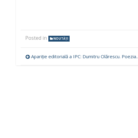
Posted in
NOUTĂȚI
Navigare
Apariție editorială a IPC: Dumitru Olărescu. Poezia realității în formule cinematografice
în
articole