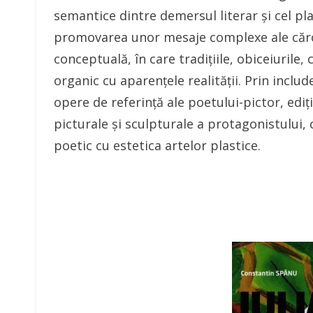
semantice dintre demersul literar și cel pla
promovarea unor mesaje complexe ale căr
conceptuală, în care tradițiile, obiceiurile
organic cu aparențele realității. Prin inclu
opere de referință ale poetului-pictor, ediț
picturale și sculpturale a protagonistului,
poetic cu estetica artelor plastice.