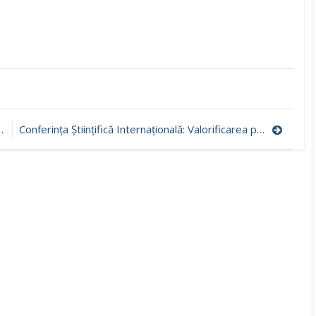
Conferința Științifică Internațională: Valorificarea patrimoniului etnocultural în cercetare și educație. Ediția a V-a, Chișinău, 24 noiembrie 2020.