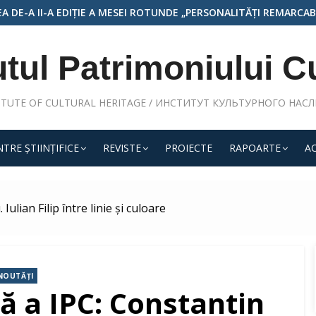
REMARCABILE ALE ARHITECTURII ȘI ARTEI MONUMENTALE DIN RE
utul Patrimoniului C
ITUTE OF CULTURAL HERITAGE / ИНСТИТУТ КУЛЬТУРНОГО НАС
TRE ŞTIINŢIFICE
REVISTE
PROIECTE
RAPOARTE
A
Iulian Filip între linie și culoare
NOUTĂȚI
lă a IPC: Constantin