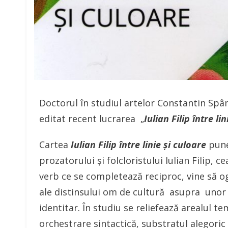
Doctorul în studiul artelor Constantin Spânu
editat recent lucrarea „
Iulian Filip între li
Cartea
Iulian Filip între linie și culoare
pune 
prozatorului și folcloristului Iulian Filip, c
verb ce se completează reciproc, vine să og
ale distinsului om de cultură asupra unor a
identitar. În studiu se reliefează arealul tem
orchestrare sintactică, substratul alegoric ș