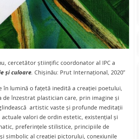
, cercetător științific coordonator al IPC a
nie și culoare
.
Chișinău: Prut Internațional, 2020”
în lumină o fațetă inedită a creației poetului,
ea de înzestrat plastician care, prin imagine și
lindească artistic vaste și profunde meditații
ctuale valori de ordin estetic, existențial și
atic, preferințele stilistice, principiile de
i simbolic al creației pictorului, conexiunile