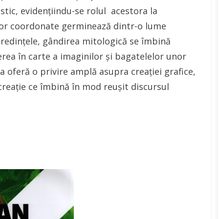
stic, evidențiindu-se rolul acestora la
or coordonate germinează dintr-o lume
, credințele, gândirea mitologică se îmbină
derea în carte a imaginilor și bagatelelor unor
ia oferă o privire amplă asupra creației grafice,
 creație ce îmbină în mod reușit discursul