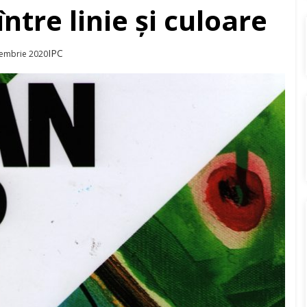
între linie și culoare
Author
IPC
d
embrie 2020