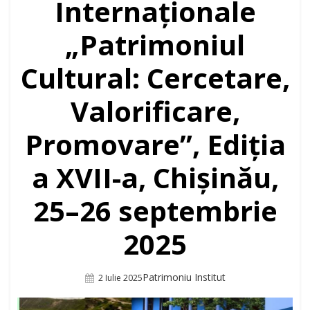
Internaționale
„Patrimoniul
Cultural: Cercetare,
Valorificare,
Promovare”, Ediția
a XVII-a, Chișinău,
25–26 septembrie
2025
Author
Patrimoniu Institut
Posted
2 Iulie 2025
On