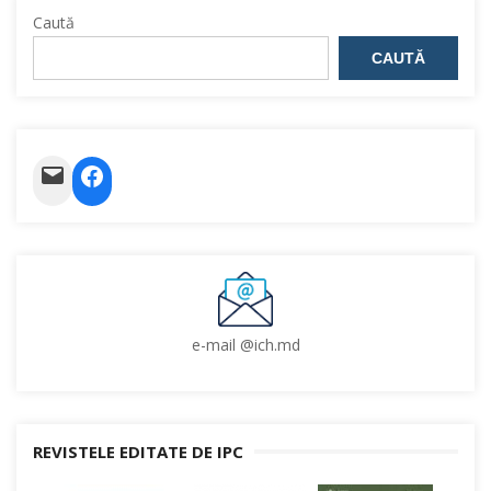
Caută
articole
CAUTĂ
Mail
Facebook
e-mail @ich.md
REVISTELE EDITATE DE IPC