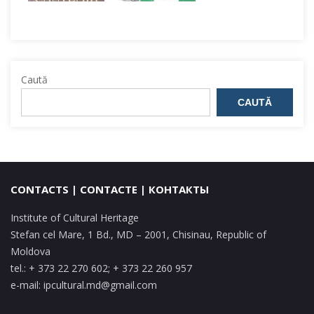
Caută
CAUTĂ
CONTACTS | CONTACTE | КОНТАКТЫ
Institute of Cultural Heritage
Stefan cel Mare, 1 Bd., MD – 2001, Chisinau, Republic of
Moldova
tel.: + 373 22 270 602; + 373 22 260 957
e-mail:
ipcultural.md@gmail.com