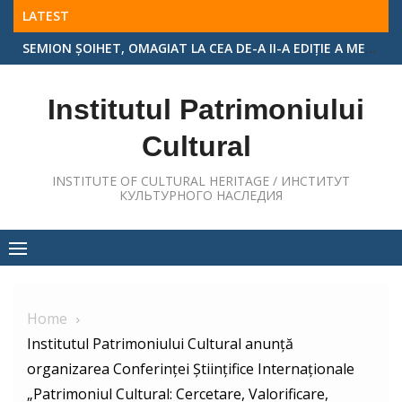
Skip
LATEST
to
MASA ROTUNDĂ „PERSONALITĂȚI REMARCABILE ALE ARHITECTURII ȘI ARTEI MONUMENTALE DIN REPUBLICA MOLDOVA”, EDIȚIA A II-A
content
Institutul Patrimoniului
Cultural
INSTITUTE OF CULTURAL HERITAGE / ИНСТИТУТ
КУЛЬТУРНОГО НАСЛЕДИЯ
Home
Institutul Patrimoniului Cultural anunță
organizarea Conferinței Științifice Internaționale
„Patrimoniul Cultural: Cercetare, Valorificare,